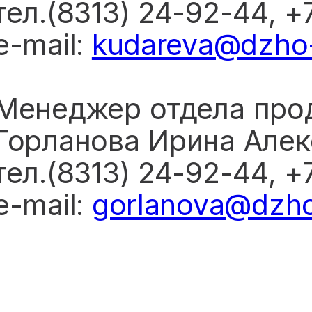
тел.(8313) 24-92-44, 
e-mail:
kudareva@dzho-
Менеджер отдела про
Горланова Ирина Але
тел.(8313) 24-92-44, +
e-mail:
gorlanova@dzho