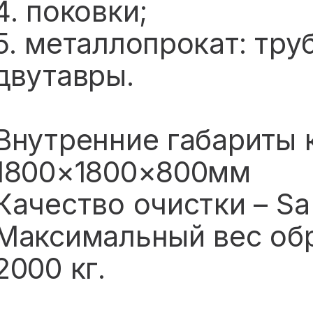
4. поковки;
5. металлопрокат: тру
двутавры.
Внутренние габариты 
1800×1800×800мм
Качество очистки – Sa
Максимальный вес об
2000 кг.