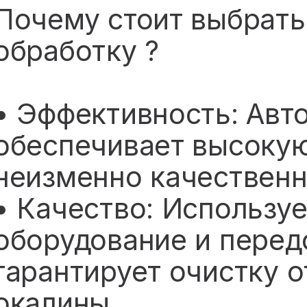
Почему стоит выбрат
обработку ?
• Эффективность: Авт
обеспечивает высокую
неизменно качественн
• Качество: Использу
оборудование и перед
гарантирует очистку о
окалины.