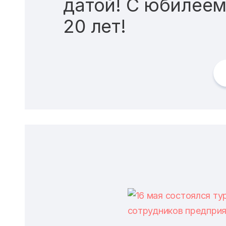
датой! С юбилеем
20 лет!